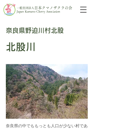
日本クマノザクラの会
一般社団法人
Japan Kumano Cherry Association
奈良県野迫川村北股
北股川
奈良県の中でももっとも人口が少ない村であ