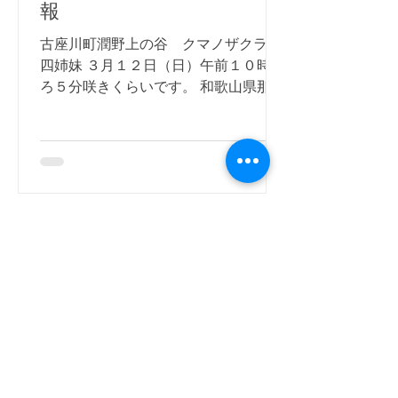
報
古座川町潤野上の谷 クマノザクラ
四姉妹 ３月１２日（日）午前１０時ご
ろ５分咲きくらいです。 和歌山県那智
勝浦町湯川 みなと橋小春 ３月１２日
（日）午前１０時ごろ５〜７分咲きく
らいです。 御浜町尾呂志 川瀬 ２本
は7~8分咲きぐらい...