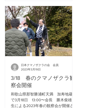
へ。...
日本クマノザクラの会 会員
2023年3月19日
3/18 春のクマノザクラ観
察会開催
和歌山県那智勝浦町天満 加寿地蔵尊
で3月18日 13:00〜会長 勝木俊雄先
生による2023年春の観察会が開催され