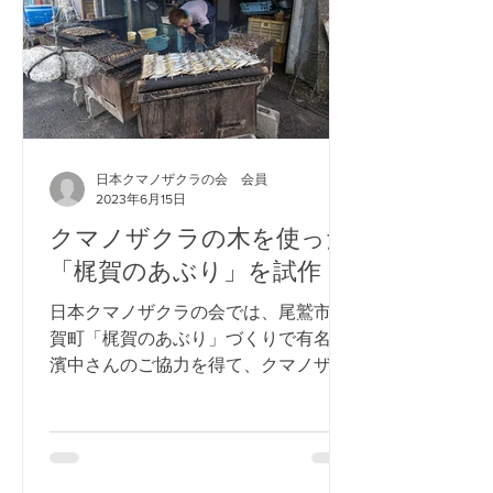
日本クマノザクラの会 会員
2023年6月15日
クマノザクラの木を使った
「梶賀のあぶり」を試作
日本クマノザクラの会では、尾鷲市梶
賀町「梶賀のあぶり」づくりで有名な
濱中さんのご協力を得て、クマノザク
ラの木を使った鯖の燻製を試作してみ
ました。 伝統の郷土食「あぶり」づく
りをおこなって４０年の濱中さんから
お電話をいただき、港町の梶賀町