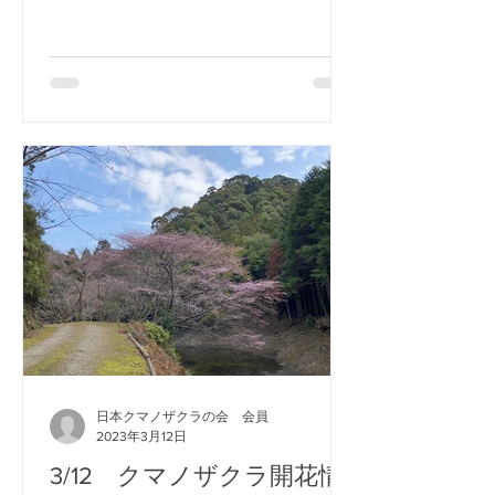
ました。 今回の参加者は約３０名、午
前中は雨のため、クマノザクラ説明会
と踊りや歌は勝浦漁協で行い、午後は
観察会や植樹会を駿田峠で行いまし
た。...
日本クマノザクラの会 会員
2023年3月12日
3/12 クマノザクラ開花情