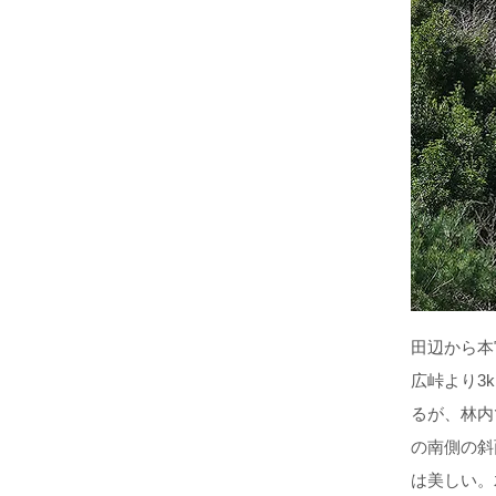
田辺から本
広峠より3
るが、林内
の南側の斜
は美しい。