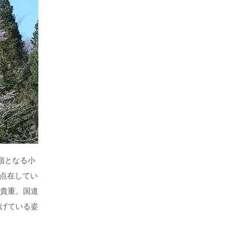
嶺となる小
が点在してい
貴重。国道
げている姿