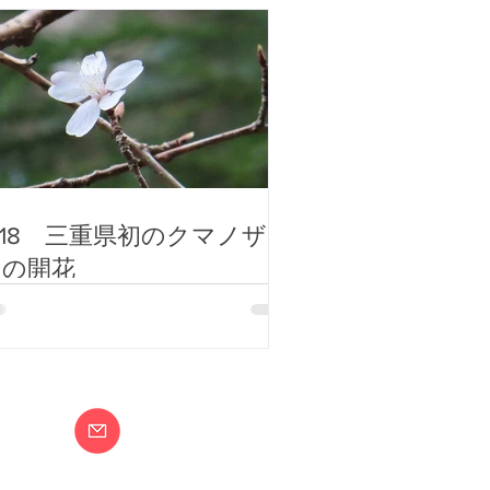
/18 三重県初のクマノザク
ラの開花