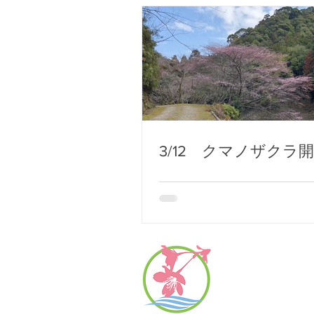
3/12 クマノザクラ
©Japan Kumano Che
無断で複製・使用するこ
〒519-5712 三重県