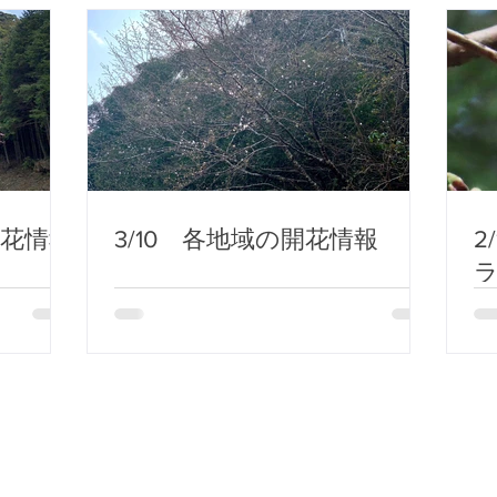
開花情報
3/10 各地域の開花情報
2
rry Association (JKCA)
とを禁じます
南牟婁郡紀宝町神内808-1