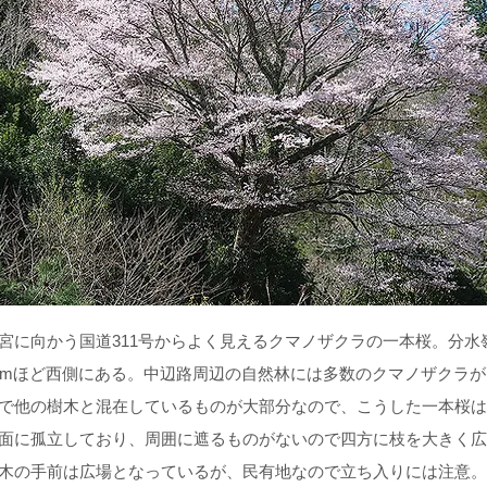
宮に向かう国道311号からよく見えるクマノザクラの一本桜。分水
kmほど西側にある。中辺路周辺の自然林には多数のクマノザクラ
で他の樹木と混在しているものが大部分なので、こうした一本桜は
面に孤立しており、周囲に遮るものがないので四方に枝を大きく広
木の手前は広場となっているが、民有地なので立ち入りには注意。