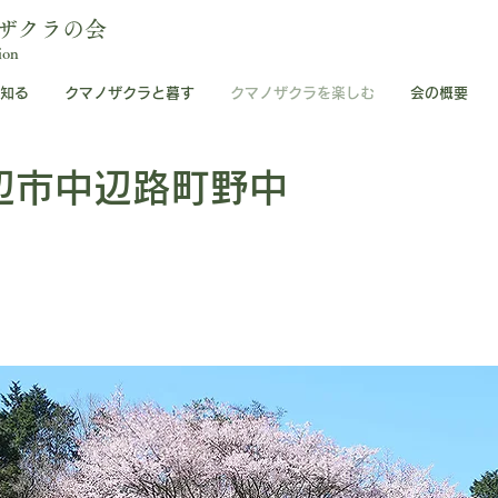
ザクラの会
ion
知る
クマノザクラと暮す
クマノザクラを楽しむ
会の概要
辺市中辺路町野中