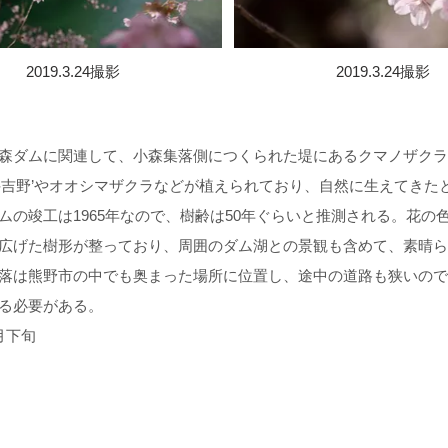
2019.3.24撮影
2019.3.24撮影
森ダムに関連して、小森集落側につくられた堤にあるクマノザクラ
井吉野’やオオシマザクラなどが植えられており、自然に生えてきた
ムの竣工は1965年なので、樹齢は50年ぐらいと推測される。花の
広げた樹形が整っており、周囲のダム湖との景観も含めて、素晴ら
落は熊野市の中でも奥まった場所に位置し、途中の道路も狭いので
る必要がある。
月下旬