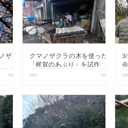
マノザク
クマノザクラの木を使った
3
「梶賀のあぶり」を試作