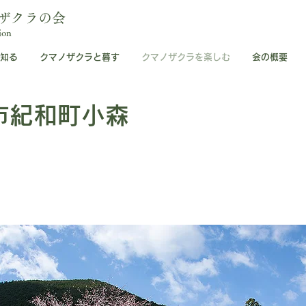
ザクラの会
ion
知る
クマノザクラと暮す
クマノザクラを楽しむ
会の概要
市紀和町小森