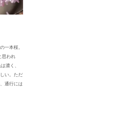
2019.3.24撮影
小森ダムの湖とクマノザクラ
の一本桜。
と思われ
色は濃く、
しい。ただ
、通行には