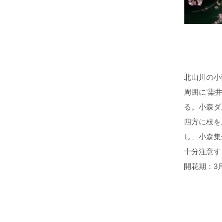
北山川の小
周囲に‘染
る。小森ダ
四方に枝を
し、小森集
十分注意す
開花期：3