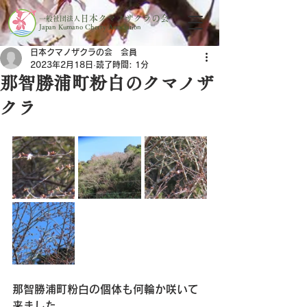
日本クマノザクラの会
一般社団法人
Japan Kumano Cherry Association
日本クマノザクラの会 会員
2023年2月18日
読了時間: 1分
那智勝浦町粉白のクマノザ
クラ
那智勝浦町粉白の個体も何輪か咲いて
来ました