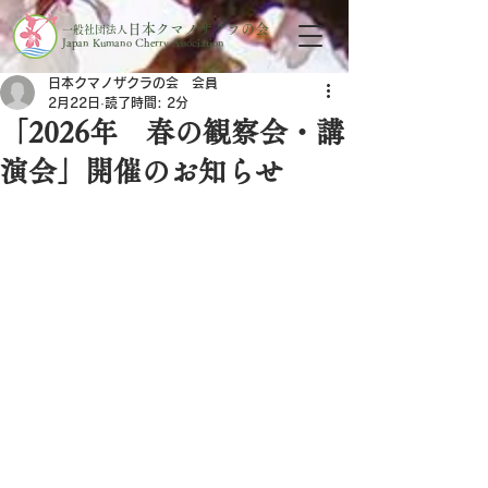
日本クマノザクラの会
一般社団法人
Japan Kumano Cherry Association
日本クマノザクラの会 会員
2月22日
読了時間: 2分
「2026年 春の観察会・講
演会」開催のお知らせ