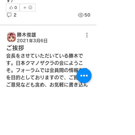
す）
0
2
50
勝木俊雄
2021年3月6日
ご挨拶
会長をさせていただいている勝木で
す。日本クマノザクラの会にようこ
そ。フォーラムでは会員間の情報交換
を目的としておりますので、ご質問や
ご意見なども含め、お気軽に書き込ん
グループについて
でください。
あなたの近況、アイデア、写真などを
0
シェアしましょう。
0
34
メンバー
netfarm
kumanozakura
フォロー
kumanozakura
2021年2月27日