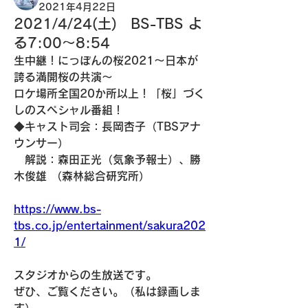
2021年4月22日
2021/4/24(土) BS-TBS よ
る7:00～8:54
生中継！にっぽんの桜2021～日本が
誇る満開桜の共演～
ロケ場所全国20か所以上！「桜」づく
しのスペシャル番組！
◆キャスト司会：長岡杏子（TBSアナ
ウンサー） 
　解説：森田正光（気象予報士）、勝
木俊雄 （森林総合研究所）
https://www.bs-
tbs.co.jp/entertainment/sakura202
1/
スタジオからの生放送です。
ぜひ、ご覧ください。（私は録画しま