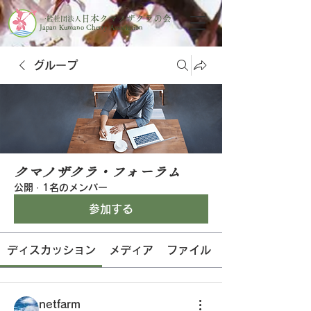
日本クマノザクラの会
一般社団法人
Japan Kumano Cherry Association
グループ
クマノザクラ・フォーラム
公開
·
1名のメンバー
参加する
ディスカッション
メディア
ファイル
netfarm