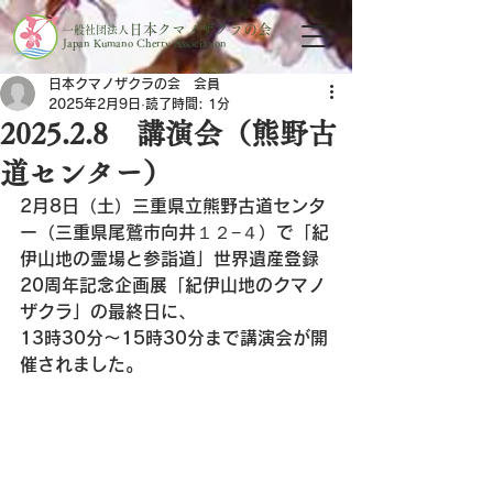
日本クマノザクラの会
一般社団法人
Japan Kumano Cherry Association
日本クマノザクラの会 会員
2025年2月9日
読了時間: 1分
2025.2.8 講演会（熊野古
道センター）
2月8日（土）三重県立熊野古道センタ
ー（三重県尾鷲市向井１２−４）で
「紀
伊山地の霊場と参詣道」世界遺産登録
20周年記念企画展「
紀伊山地のクマノ
ザクラ」の最終日に、
13時30分～15時30分まで講演会が開
催されました。